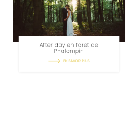
After day en forêt de
Phalempin
EN SAVOIR PLUS