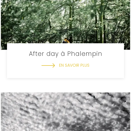
After day à Phalempin
EN SAVOIR PLUS