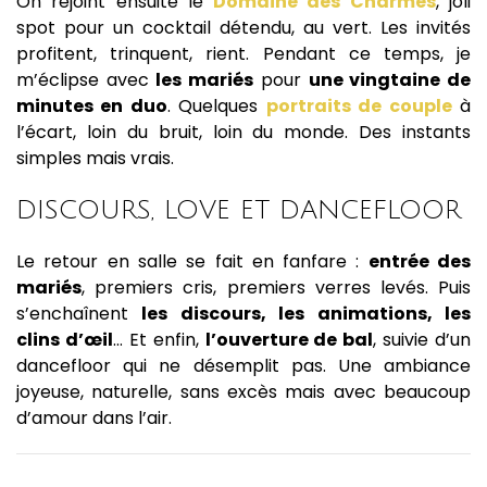
On rejoint ensuite le
Domaine des Charmes
, joli
spot pour un cocktail détendu, au vert. Les invités
profitent, trinquent, rient. Pendant ce temps, je
m’éclipse avec
les mariés
pour
une vingtaine de
minutes en duo
. Quelques
portraits de couple
à
l’écart, loin du bruit, loin du monde. Des instants
simples mais vrais.
DISCOURS, LOVE ET DANCEFLOOR
Le retour en salle se fait en fanfare :
entrée des
mariés
, premiers cris, premiers verres levés. Puis
s’enchaînent
les discours, les animations, les
clins d’œil
… Et enfin,
l’ouverture de bal
, suivie d’un
dancefloor qui ne désemplit pas. Une ambiance
joyeuse, naturelle, sans excès mais avec beaucoup
d’amour dans l’air.